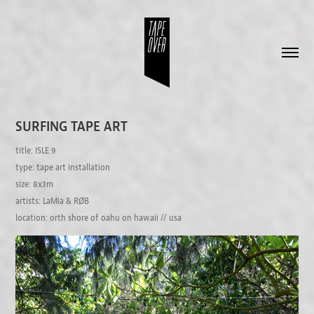
SURFING TAPE ART
title: ISLE 9
type: tape art installation
size: 8x3m
artists: LaMia & RØB
location: orth shore of oahu on hawaii // usa