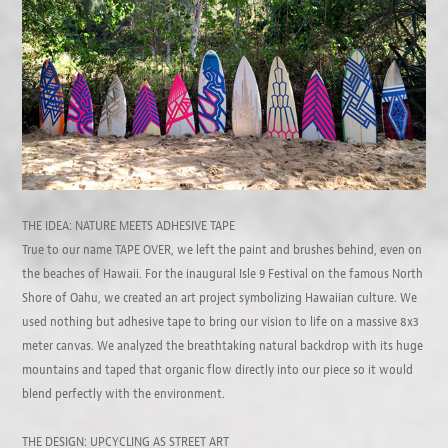
THE IDEA: NATURE MEETS ADHESIVE TAPE
True to our name TAPE OVER, we left the paint and brushes behind, even on
the beaches of Hawaii. For the inaugural Isle 9 Festival on the famous North
Shore of Oahu, we created an art project symbolizing Hawaiian culture. We
used nothing but adhesive tape to bring our vision to life on a massive 8x3
meter canvas. We analyzed the breathtaking natural backdrop with its huge
mountains and taped that organic flow directly into our piece so it would
blend perfectly with the environment.
THE DESIGN: UPCYCLING AS STREET ART