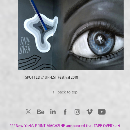
SPOTTED // UPFEST Festival 2018
↑
back to top
***New York's PRINT MAGAZINE announced that TAPE OVER's art